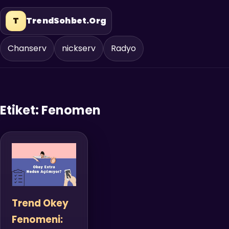
T
TrendSohbet.Org
Chanserv
nickserv
Radyo
Etiket:
Fenomen
Trend Okey
Fenomeni: