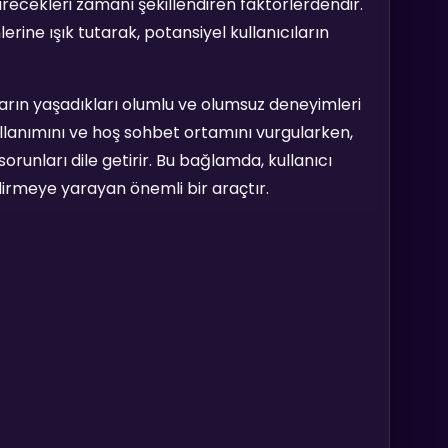
recekleri zamanı şekillendiren faktörlerdendir.
erine ışık tutarak, potansiyel kullanıcıların
ların yaşadıkları olumlu ve olumsuz deneyimleri
 kullanımını ve hoş sohbet ortamını vurgularken,
 sorunları dile getirir. Bu bağlamda, kullanıcı
dirmeye yarayan önemli bir araçtır.