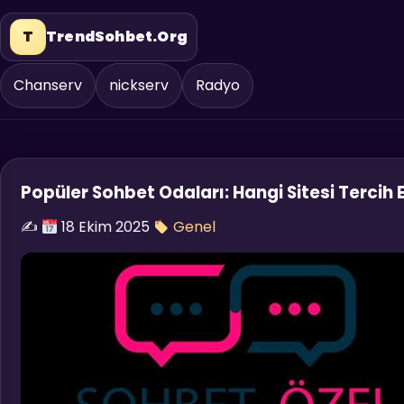
T
TrendSohbet.Org
Chanserv
nickserv
Radyo
Popüler Sohbet Odaları: Hangi Sitesi Tercih 
✍️
18 Ekim 2025
Genel