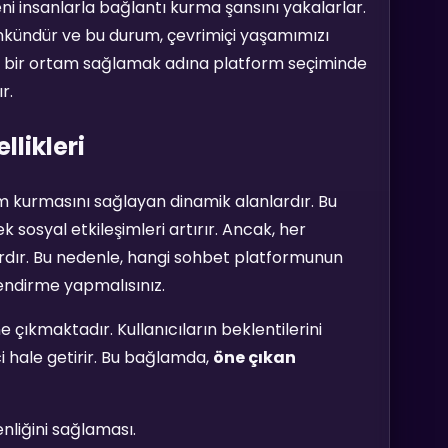
eni insanlarla bağlantı kurma şansını yakalarlar.
mkündür ve bu durum, çevrimiçi yaşamımızı
nli bir ortam sağlamak adına platform seçiminde
r.
likleri
işim kurmasını sağlayan dinamik alanlardır. Bu
ek sosyal etkileşimleri artırır. Ancak, her
ardır. Bu nedenle, hangi sohbet platformunun
endirme yapmalısınız.
e çıkmaktadır. Kullanıcıların beklentilerini
ci hale getirir. Bu bağlamda,
öne çıkan
venliğini sağlaması.