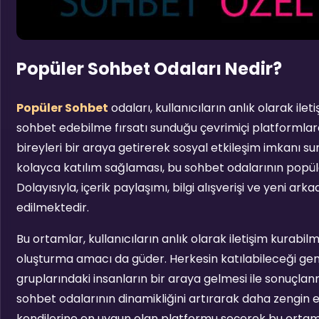
Popüler Sohbet Odaları Nedir?
Popüler Sohbet
odaları, kullanıcıların anlık olarak ilet
sohbet edebilme fırsatı sunduğu çevrimiçi platformlardır
bireyleri bir araya getirerek sosyal etkileşim imkanı su
kolayca katılım sağlaması, bu sohbet odalarının popül
Dolayısıyla, içerik paylaşımı, bilgi alışverişi ve yeni ark
edilmektedir.
Bu ortamlar, kullanıcıların anlık olarak iletişim kurab
oluşturma amacı da güder. Herkesin katılabileceği geniş 
gruplarındaki insanların bir araya gelmesi ile sonuçlan
sohbet odalarının dinamikliğini artırarak daha zengin e
kendilerine en uygun olan platformu seçerek bu ortaml