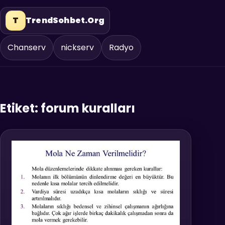
T
TrendSohbet.Org
Chanserv
nickserv
Radyo
Etiket:
forum kuralları