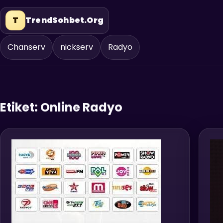
T
TrendSohbet.Org
Chanserv
nickserv
Radyo
Etiket:
Online Radyo