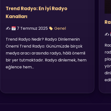
Trend Radyo: En İyi Radyo
Kanalları
Ra
✍️
7 Temmuz 2025
Genel
✍️
Trend Radyo Nedir? Radyo Dinlemenin
Rad
Önemi Trend Radyo: Günümüzde birçok
rad
medya aracı arasında radyo, hâlâ önemli
pla
bir yer tutmaktadır. Radyo dinlemek, hem
yön
eğlence hem…
din
edi