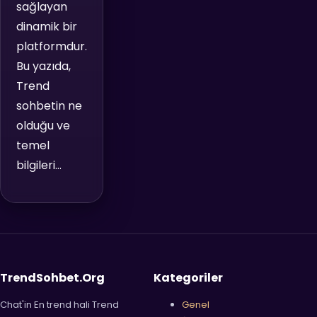
sağlayan
dinamik bir
platformdur.
Bu yazıda,
Trend
sohbetin ne
olduğu ve
temel
bilgileri…
TrendSohbet.Org
Kategoriler
Chat'in En trend hali Trend
Genel