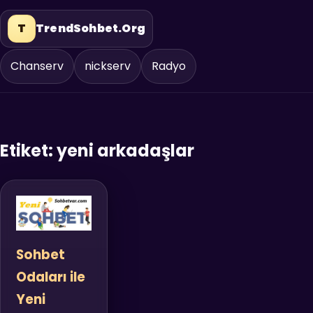
T
TrendSohbet.Org
Chanserv
nickserv
Radyo
Etiket:
yeni arkadaşlar
Sohbet
Odaları ile
Yeni