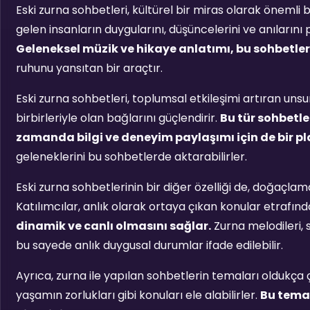
Eski zurna sohbetleri, kültürel bir miras olarak önemli b
gelen insanların duygularını, düşüncelerini ve anıların
Geleneksel müzik ve hikaye anlatımı, bu sohbetleri
ruhunu yansıtan bir araçtır.
Eski zurna sohbetleri, toplumsal etkileşimi artıran unsur
birbirleriyle olan bağlarını güçlendirir.
Bu tür sohbetle
zamanda bilgi ve deneyim paylaşımı için de bir pl
geleneklerini bu sohbetlerde aktarabilirler.
Eski zurna sohbetlerinin bir diğer özelliği de, doğaçla
Katılımcılar, anlık olarak ortaya çıkan konular etrafında
dinamik ve canlı olmasını sağlar.
Zurna melodileri, s
bu sayede anlık duygusal durumlar ifade edilebilir.
Ayrıca, zurna ile yapılan sohbetlerin temaları oldukça çe
yaşamın zorlukları gibi konuları ele alabilirler.
Bu temal