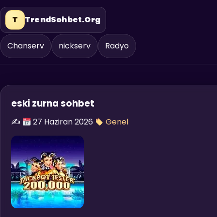
T
TrendSohbet.Org
Chanserv
nickserv
Radyo
eski zurna sohbet
✍️
27 Haziran 2026
Genel