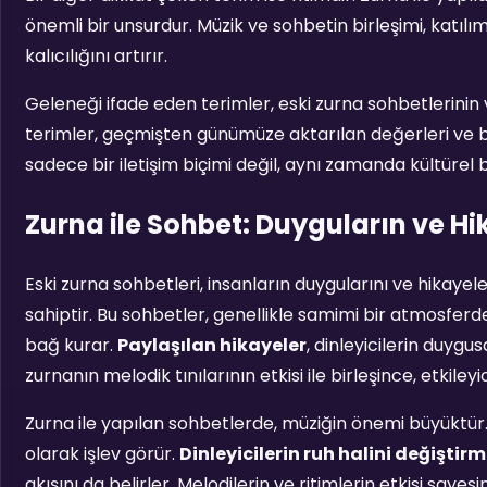
önemli bir unsurdur. Müzik ve sohbetin birleşimi, katılı
kalıcılığını artırır.
Geleneği ifade eden terimler, eski zurna sohbetlerinin 
terimler, geçmişten günümüze aktarılan değerleri ve bil
sadece bir iletişim biçimi değil, aynı zamanda kültürel 
Zurna ile Sohbet: Duyguların ve Hi
Eski zurna sohbetleri, insanların duygularını ve hikaye
sahiptir. Bu sohbetler, genellikle samimi bir atmosferde
bağ kurar.
Paylaşılan hikayeler
, dinleyicilerin duygu
zurnanın melodik tınılarının etkisi ile birleşince, etkiley
Zurna ile yapılan sohbetlerde, müziğin önemi büyüktür. M
olarak işlev görür.
Dinleyicilerin ruh halini değiştir
akışını da belirler. Melodilerin ve ritimlerin etkisi saye