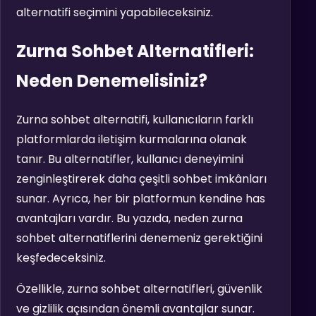
alternatifi seçimini yapabileceksiniz.
Zurna Sohbet Alternatifleri:
Neden Denemelisiniz?
Zurna sohbet alternatifi, kullanıcıların farklı
platformlarda iletişim kurmalarına olanak
tanır. Bu alternatifler, kullanıcı deneyimini
zenginleştirerek daha çeşitli sohbet imkânları
sunar. Ayrıca, her bir platformun kendine has
avantajları vardır. Bu yazıda, neden zurna
sohbet alternatiflerini denemeniz gerektiğini
keşfedeceksiniz.
Özellikle, zurna sohbet alternatifleri, güvenlik
ve gizlilik açısından önemli avantajlar sunar.