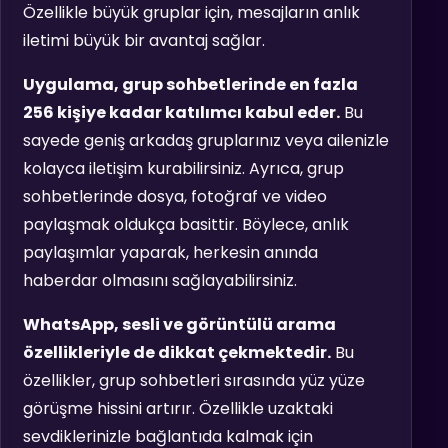
Özellikle büyük gruplar için, mesajların anlık
iletimi büyük bir avantaj sağlar.
Uygulama, grup sohbetlerinde en fazla
256 kişiye kadar katılımcı kabul eder.
Bu
sayede geniş arkadaş gruplarınız veya ailenizle
kolayca iletişim kurabilirsiniz. Ayrıca, grup
sohbetlerinde dosya, fotoğraf ve video
paylaşmak oldukça basittir. Böylece, anlık
paylaşımlar yaparak, herkesin anında
haberdar olmasını sağlayabilirsiniz.
WhatsApp, sesli ve görüntülü arama
özellikleriyle de dikkat çekmektedir.
Bu
özellikler, grup sohbetleri sırasında yüz yüze
görüşme hissini artırır. Özellikle uzaktaki
sevdiklerinizle bağlantıda kalmak için