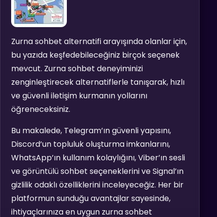
Zurna sohbet alternatifi arayışında olanlar için,
bu yazıda keşfedebileceğiniz birçok seçenek
mevcut. Zurna sohbet deneyiminizi
zenginleştirecek alternatiflerle tanışarak, hızlı
ve güvenli iletişim kurmanın yollarını
öğreneceksiniz.
Bu makalede, Telegram’ın güvenli yapısını,
Discord’un topluluk oluşturma imkanlarını,
WhatsApp’ın kullanım kolaylığını, Viber’ın sesli
ve görüntülü sohbet seçeneklerini ve Signal’ın
gizlilik odaklı özelliklerini inceleyeceğiz. Her bir
platformun sunduğu avantajlar sayesinde,
ihtiyaçlarınıza en uygun zurna sohbet