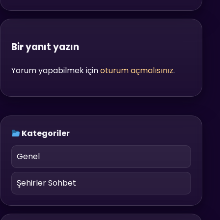
Bir yanıt yazın
Yorum yapabilmek için
oturum açmalısınız
.
Kategoriler
Genel
Şehirler Sohbet