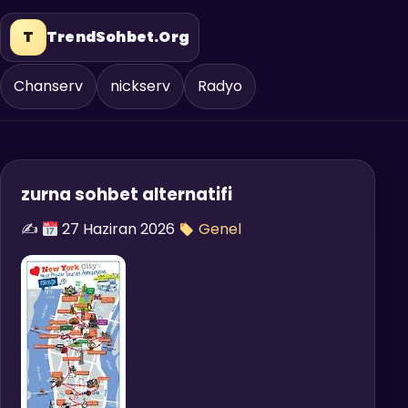
T
TrendSohbet.Org
Chanserv
nickserv
Radyo
zurna sohbet alternatifi
✍️
27 Haziran 2026
Genel