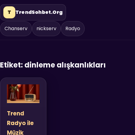
T
TrendSohbet.Org
Chanserv
nickserv
Radyo
Etiket:
dinleme alışkanlıkları
Trend
Radyo ile
Müzik