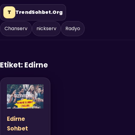
T
TrendSohbet.Org
Chanserv
nickserv
Radyo
Etiket:
Edirne
Edirne
Sohbet