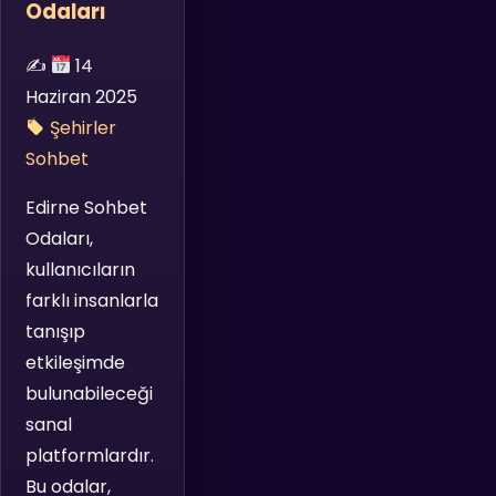
Odaları
✍️
14
Haziran 2025
Şehirler
Sohbet
Edirne Sohbet
Odaları,
kullanıcıların
farklı insanlarla
tanışıp
etkileşimde
bulunabileceği
sanal
platformlardır.
Bu odalar,