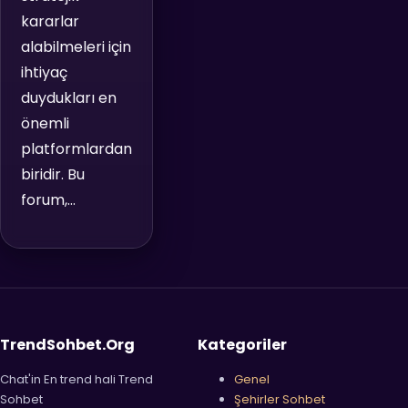
kararlar
alabilmeleri için
ihtiyaç
duydukları en
önemli
platformlardan
biridir. Bu
forum,…
TrendSohbet.Org
Kategoriler
Chat'in En trend hali Trend
Genel
Sohbet
Şehirler Sohbet