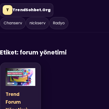
T
TrendSohbet.Org
Chanserv
nickserv
Radyo
Etiket:
forum yönetimi
Trend
Forum