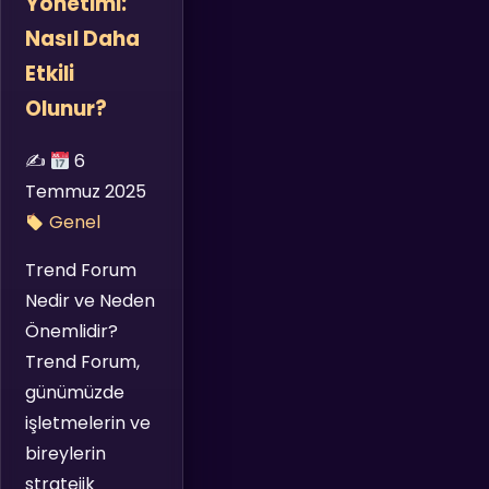
Yönetimi:
Nasıl Daha
Etkili
Olunur?
✍️
6
Temmuz 2025
Genel
Trend Forum
Nedir ve Neden
Önemlidir?
Trend Forum,
günümüzde
işletmelerin ve
bireylerin
stratejik