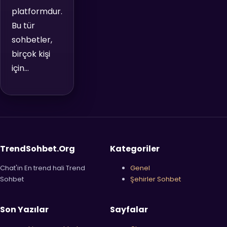
platformdur.
Bu tür
sohbetler,
birçok kişi
için…
TrendSohbet.Org
Kategoriler
Chat'in En trend hali Trend
Genel
Sohbet
Şehirler Sohbet
Son Yazılar
Sayfalar