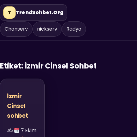
T
TrendSohbet.Org
Chanserv
nickserv
Radyo
Etiket:
İzmir Cinsel Sohbet
İzmir
Cinsel
sohbet
✍️
7 Ekim