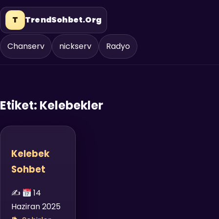
T
TrendSohbet.Org
Chanserv
nickserv
Radyo
Etiket:
Kelebekler
Kelebek
Sohbet
✍️
14
Haziran 2025