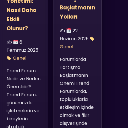
Yönetimi:
Başlatmanın
Nasıl Daha
Yolları
Etkili
Olunur?
✍️
22
Haziran 2025
✍️
6
Genel
Temmuz 2025
Genel
Forumlarda
Tartışma
Trend Forum
Başlatmanın
Nedir ve Neden
Önemi Trend
Önemlidir?
Forumlarda,
Trend Forum,
topluluklarla
günümüzde
etkileşim içinde
işletmelerin ve
olmak ve fikir
bireylerin
alışverişinde
stratejik