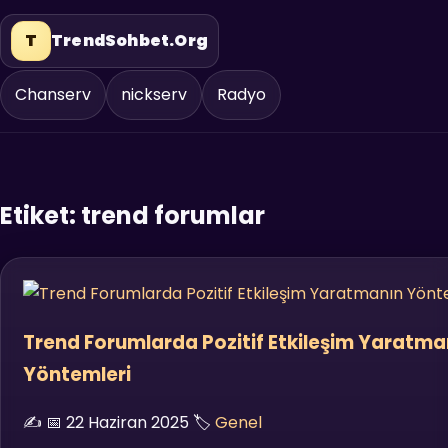
T
TrendSohbet.Org
Chanserv
nickserv
Radyo
Etiket:
trend forumlar
Trend Forumlarda Pozitif Etkileşim Yaratma
Yöntemleri
✍️
📅 22 Haziran 2025
🏷️
Genel