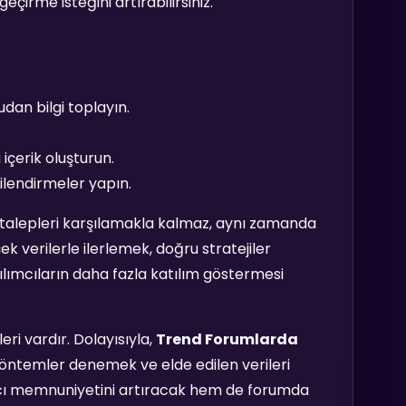
çirme isteğini artırabilirsiniz.
dan bilgi toplayın.
içerik oluşturun.
ilendirmeler yapın.
el talepleri karşılamakla kalmaz, aynı zamanda
ek verilerle ilerlemek, doğru stratejiler
lımcıların daha fazla katılım göstermesi
ri vardır. Dolayısıyla,
Trend Forumlarda
ı yöntemler denemek ve elde edilen verileri
ımcı memnuniyetini artıracak hem de forumda