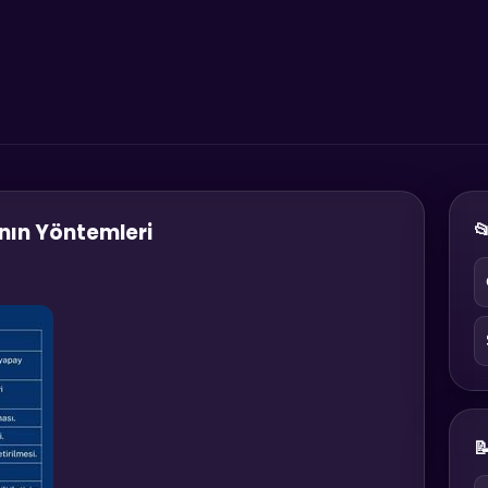
nın Yöntemleri

