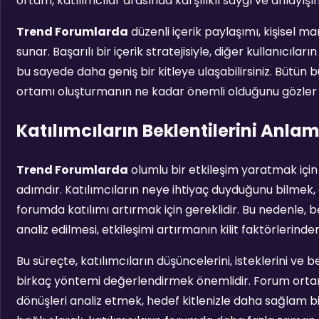
ortam, katılımcılar arasında karşılıklı saygı ve anlayış
Trend Forumlarda
düzenli içerik paylaşımı, kişisel 
sunar. Başarılı bir içerik stratejisiyle, diğer kullanıcıla
bu sayede daha geniş bir kitleye ulaşabilirsiniz. Bütün b
ortamı oluşturmanın ne kadar önemli olduğunu gözler 
Katılımcıların Beklentilerini Anla
Trend Forumlarda
olumlu bir etkileşim yaratmak için 
adımdır. Katılımcıların neye ihtiyaç duyduğunu bilmek, d
forumda katılımı artırmak için gereklidir. Bu nedenle, b
analiz edilmesi, etkileşimi artırmanın kilit faktörlerinden 
Bu süreçte, katılımcıların düşüncelerini, isteklerini ve b
birkaç yöntemi değerlendirmek önemlidir. Forum ortam
dönüşleri analiz etmek, hedef kitlenizle daha sağlam 