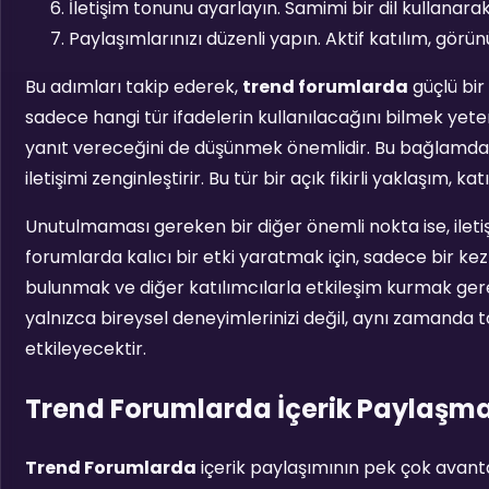
İletişim tonunu ayarlayın. Samimi bir dil kullanara
Paylaşımlarınızı düzenli yapın. Aktif katılım, görün
Bu adımları takip ederek,
trend forumlarda
güçlü bir 
sadece hangi tür ifadelerin kullanılacağını bilmek yeter
yanıt vereceğini de düşünmek önemlidir. Bu bağlamda, 
iletişimi zenginleştirir. Bu tür bir açık fikirli yaklaşım, k
Unutulmaması gereken bir diğer önemli nokta ise, ileti
forumlarda kalıcı bir etki yaratmak için, sadece bir kez
bulunmak ve diğer katılımcılarla etkileşim kurmak ger
yalnızca bireysel deneyimlerinizi değil, aynı zamanda 
etkileyecektir.
Trend Forumlarda İçerik Paylaşma
Trend Forumlarda
içerik paylaşımının pek çok avanta