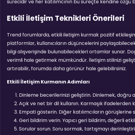
sürecidir ve her katılımcının bu süreçte kendine özgü b
Etkili İletişim Teknikleri Önerileri
Trend forumlarda, etkili iletişim kurmak pozitif etkileş
platformlar, kullanıcıların düşüncelerini paylaşabilecekl
bilgi alışverişinde bulunabilecekleri ortamlar sunar. Do
verimli hale getirmek mümkündür. İletişim stilinizi gelişt
artırabilir, forumda daha görünür hale gelebilirsiniz.
Etkili İletişim Kurmanın Adımları
Dinleme becerilerinizi geliştirin. Dinlemek, doğru 
Açık ve net bir dil kullanın. Karmaşık ifadelerden k
Empati gösterin. Diğer katılımcıların görüşlerine 
Geri bildirim verin. Yapıcı geri bildirim, değerli etk
Sorular sorun. Soru sormak, tartışmayı derinleştiri