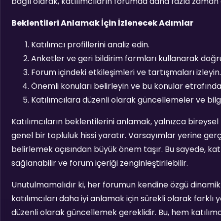
bağlı olarak, katılımcıların forumda daha fazla zaman ge
Beklentileri Anlamak İçin İzlenecek Adımlar
Katılımcı profillerini analiz edin.
Anketler ve geri bildirim formları kullanarak doğru
Forum içindeki etkileşimleri ve tartışmaları izleyin.
Önemli konuları belirleyin ve bu konular etrafında 
Katılımcılara düzenli olarak güncellemeler ve bilg
Katılımcıların beklentilerini anlamak, yalnızca bireys
genel bir topluluk hissi yaratır. Varsayımlar yerine gerç
belirlemek açısından büyük önem taşır. Bu sayede, katı
sağlanabilir ve forum içeriği zenginleştirilebilir.
Unutulmamalıdır ki, her forumun kendine özgü dinamikle
katılımcıları daha iyi anlamak için sürekli olarak farkl
düzenli olarak güncellemek gereklidir. Bu, hem katıl