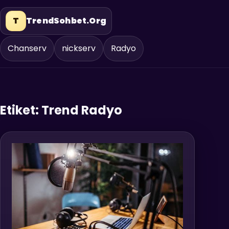
T
TrendSohbet.Org
Chanserv
nickserv
Radyo
Etiket:
Trend Radyo