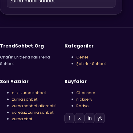
zurna mobil sohbet
TrendSohbet.Org
Kategoriler
Chat'in En trend hali Trend
Genel
Sohbet
Şehirler Sohbet
Son Yazılar
Sayfalar
eski zurna sohbet
Chanserv
zurna sohbet
nickserv
zurna sohbet alternatifi
Radyo
ücretsiz zurna sohbet
f
x
in
yt
zurna chat