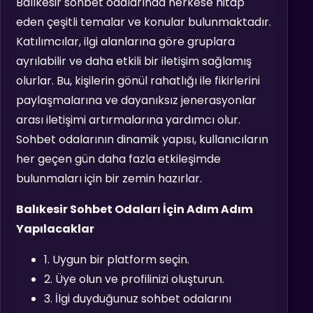
Balıkesir sohbet odalarında herkese hitap
eden çeşitli temalar ve konular bulunmaktadır.
Katılımcılar, ilgi alanlarına göre gruplara
ayrılabilir ve daha etkili bir iletişim sağlamış
olurlar. Bu, kişilerin gönül rahatlığı ile fikirlerini
paylaşmalarına ve dayanıksız jenerasyonlar
arası iletişimi artırmalarına yardımcı olur.
Sohbet odalarının dinamik yapısı, kullanıcıların
her geçen gün daha fazla etkileşimde
bulunmaları için bir zemin hazırlar.
Balıkesir Sohbet Odaları İçin Adım Adım
Yapılacaklar
1. Uygun bir platform seçin.
2. Üye olun ve profilinizi oluşturun.
3. İlgi duyduğunuz sohbet odalarını