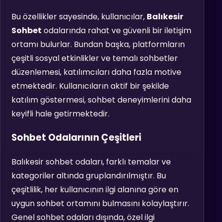
Bu özellikler sayesinde, kullanıcılar,
Balıkesir
Sohbet
odalarında rahat ve güvenli bir iletişim
ortamı bulurlar. Bundan başka, platformların
çeşitli sosyal etkinlikler ve temalı sohbetler
düzenlemesi, katılımcıları daha fazla motive
etmektedir. Kullanıcıların aktif bir şekilde
katılım göstermesi, sohbet deneyimlerini daha
keyifli hale getirmektedir.
Sohbet Odalarının Çeşitleri
Balıkesir sohbet odaları, farklı temalar ve
kategoriler altında gruplandırılmıştır. Bu
çeşitlilik, her kullanıcının ilgi alanına göre en
uygun sohbet ortamını bulmasını kolaylaştırır.
Genel sohbet odaları dışında, özel ilgi