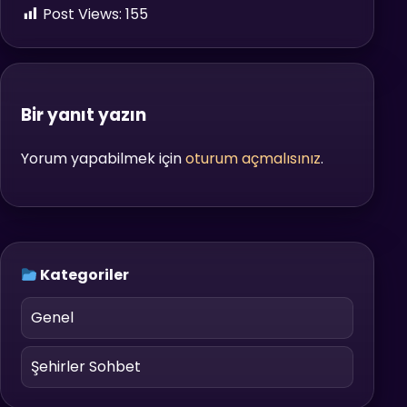
Post Views:
155
Bir yanıt yazın
Yorum yapabilmek için
oturum açmalısınız
.
Kategoriler
Genel
Şehirler Sohbet