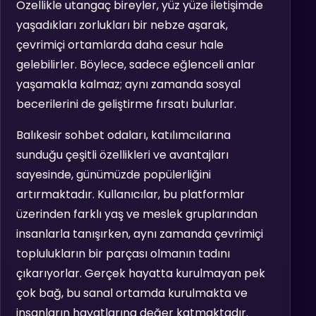
Özellikle utangaç bireyler, yüz yüze iletişimde
yaşadıkları zorlukları bir nebze aşarak,
çevrimiçi ortamlarda daha cesur hale
gelebilirler. Böylece, sadece eğlenceli anlar
yaşamakla kalmaz; aynı zamanda sosyal
becerilerini de geliştirme fırsatı bulurlar.
Balıkesir sohbet odaları, katılımcılarına
sunduğu çeşitli özellikleri ve avantajları
sayesinde, günümüzde popülerliğini
artırmaktadır. Kullanıcılar, bu platformlar
üzerinden farklı yaş ve meslek gruplarından
insanlarla tanışırken, aynı zamanda çevrimiçi
toplulukların bir parçası olmanın tadını
çıkarıyorlar. Gerçek hayatta kurulmayan pek
çok bağ, bu sanal ortamda kurulmakta ve
insanların hayatlarına değer katmaktadır.