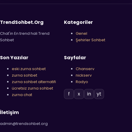
TrendSohbet.Org
Kategoriler
Chat'in En trend hali Trend
Genel
Sohbet
Şehirler Sohbet
Son Yazılar
Sayfalar
eski zurna sohbet
Chanserv
zurna sohbet
nickserv
zurna sohbet alternatifi
Radyo
ücretsiz zurna sohbet
f
x
in
yt
zurna chat
İletişim
admin@trendsohbet.org