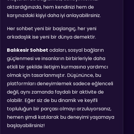
aktardığınızda, hem kendinizi hem de
karşınızdaki kişiyi daha iyi anlayabilirsiniz.
Her sohbet yeni bir başlangıç, her yeni
arkadaşlık ise yeni bir dünya demektir.
Balıkesir Sohbet
odaları, sosyal bağların
güçlenmesi ve insanların birbirleriyle daha
etkili bir şekilde iletişim kurmasına yardımcı
olmak için tasarlanmıştır. Düşününce, bu
platformları deneyimlemek sadece eğlenceli
değil, aynı zamanda faydalı bir aktivite de
olabilir. Eğer siz de bu dinamik ve keyifli
topluluğun bir parçası olmayı arzuluyorsanız,
hemen şimdi katılarak bu deneyimi yaşamaya
başlayabilirsiniz!