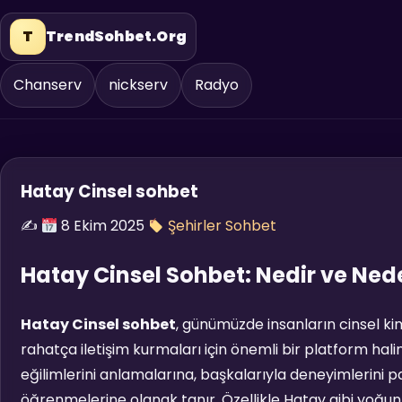
T
TrendSohbet.Org
Chanserv
nickserv
Radyo
Hatay Cinsel sohbet
✍️
8 Ekim 2025
Şehirler Sohbet
Hatay Cinsel Sohbet: Nedir ve Ned
Hatay Cinsel sohbet
, günümüzde insanların cinsel kim
rahatça iletişim kurmaları için önemli bir platform halin
eğilimlerini anlamalarına, başkalarıyla deneyimlerini pa
öğrenmelerine olanak tanır. Özellikle Hatay gibi yoğun 