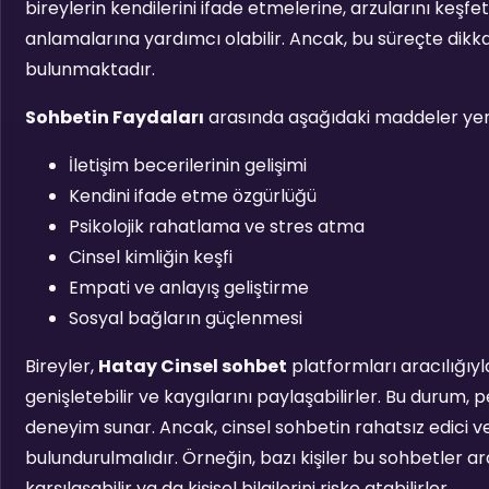
bireylerin kendilerini ifade etmelerine, arzularını keşf
anlamalarına yardımcı olabilir. Ancak, bu süreçte dikk
bulunmaktadır.
Sohbetin Faydaları
arasında aşağıdaki maddeler yer 
İletişim becerilerinin gelişimi
Kendini ifade etme özgürlüğü
Psikolojik rahatlama ve stres atma
Cinsel kimliğin keşfi
Empati ve anlayış geliştirme
Sosyal bağların güçlenmesi
Bireyler,
Hatay Cinsel sohbet
platformları aracılığıyl
genişletebilir ve kaygılarını paylaşabilirler. Bu durum, p
deneyim sunar. Ancak, cinsel sohbetin rahatsız edici v
bulundurulmalıdır. Örneğin, bazı kişiler bu sohbetler a
karşılaşabilir ya da kişisel bilgilerini riske atabilirler.