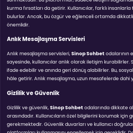
kurma fırsatları da getirir. Kullanıcılar, farklı insanlar
bulurlar. Ancak, bu özgür ve eğlenceli ortamda dikka
önemlidir.
Anlık Mesajlaşma Servisleri
Anlık mesajlaşma servisleri,
Sinop Sohbet
odalarının en
sayesinde, kullanıcılar anlık olarak iletişim kurabilirler
ifade edebilir ve anında geri dönüş alabilirler. Bu, sosyal
hâle getirir. Anlık mesajlaşma, uzun mesafelerde dahi yak
Gizlilik ve Güvenlik
Gizlilik ve güvenlik,
Sinop Sohbet
odalarında dikkate a
arasındadır. Kullanıcıların özel bilgilerini korumak içi
gerekmektedir. Güvenlik duvarları ve kullanıcı doğrulama
platformları kullanmasını engellemek için gereklidir. Dol