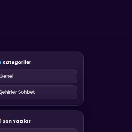
Kategoriler
Genel
Şehirler Sohbet
Son Yazılar