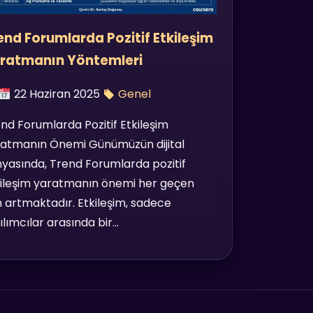
end Forumlarda Pozitif Etkileşim
ratmanın Yöntemleri
22 Haziran 2025
Genel
nd Forumlarda Pozitif Etkileşim
atmanın Önemi Günümüzün dijital
yasında, Trend Forumlarda pozitif
ileşim yaratmanın önemi her geçen
 artmaktadır. Etkileşim, sadece
ılımcılar arasında bir…