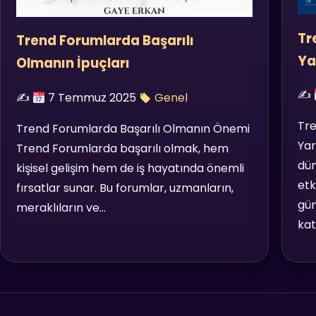
Tr
Trend Forumlarda Başarılı
Ya
Olmanın İpuçları
✍️
✍️
7 Temmuz 2025
Genel
Tre
Trend Forumlarda Başarılı Olmanın Önemi
Yar
Trend Forumlarda başarılı olmak, hem
dün
kişisel gelişim hem de iş hayatında önemli
etk
fırsatlar sunar. Bu forumlar, uzmanların,
gün
meraklıların ve…
kat