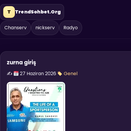
T
TrendSohbet.Org
Chanserv
nickserv
Radyo
zurna giriş
✍️
27 Haziran 2026
Genel