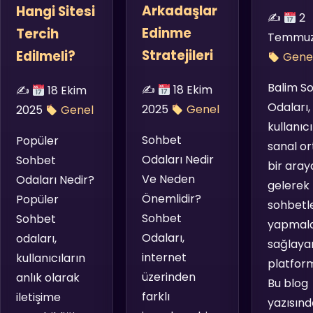
Arkadaşlar
Hangi Sitesi
✍️
2
Edinme
Tercih
Temmuz
Stratejileri
Edilmeli?
Gene
Balim S
✍️
18 Ekim
✍️
18 Ekim
Odaları,
2025
Genel
2025
Genel
kullanıcı
Sohbet
Popüler
sanal o
Odaları Nedir
Sohbet
bir aray
Ve Neden
Odaları Nedir?
gelerek k
Önemlidir?
Popüler
sohbetl
Sohbet
Sohbet
yapmala
Odaları,
odaları,
sağlaya
internet
kullanıcıların
platform
üzerinden
anlık olarak
Bu blog
farklı
iletişime
yazısınd