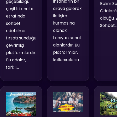
insanların bir
geçebildiği,
Balim S
araya gelerek
çeşitli konular
Odaları’
iletişim
etrafında
olduğu, 
kurmasına
sohbet
Sohbet
olanak
edebilme
tanıyan sanal
fırsatı sunduğu
alanlardır. Bu
çevrimiçi
platformlar,
platformlardır.
kullanıcıların…
Bu odalar,
farklı…